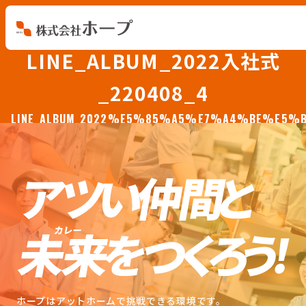
LINE_ALBUM_2022入社式
会社を知る
_220408_4
仕事を知る
LINE_ALBUM_2022%E5%85%A5%E7%A4%BE%E5%B
人を知る
環境を知る
お知らせ
ホープブログ
ホープはアットホームで挑戦できる環境です。