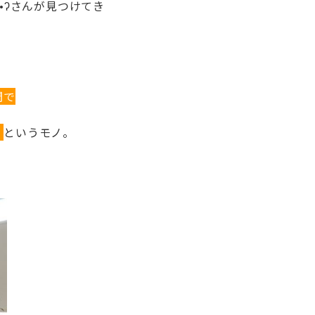
ᴥ•ʔさんが見つけてき
間で
！
というモノ。