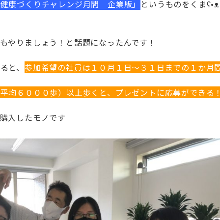
「健康づくりチャレンジ月間 企業版」
というものをくまʕ•
もやりましょう！と話題になったんです！
ると、
参加希望の社員は１０月１日～３１日までの１か月
日平均６０００歩）以上歩くと、プレゼントに応募ができる
で購入したモノです