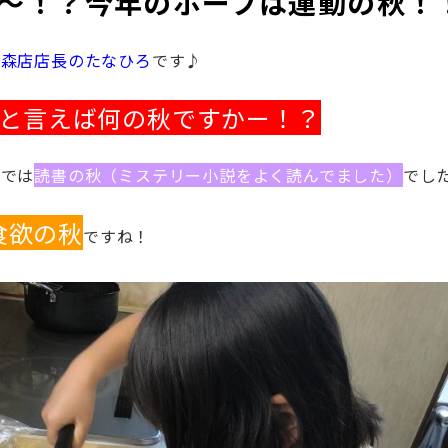
～！？今年のホープは運動の秋！
ノ森店店長のたなひろ
です♪
と言えば何の秋ですかー！？
までは
読書の秋（ミステリー小説をよく読んでました）
でし
食欲の秋
ですね
！