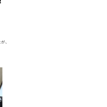
！
たが、