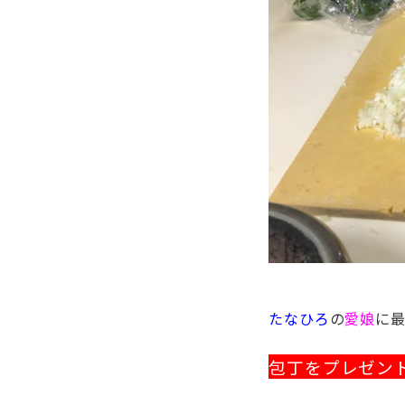
たなひろ
の
愛娘
に
包丁をプレゼン