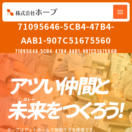
71095646-5CB4-47B4-
会社を知る
AAB1-907C51675560
仕事を知る
71095646-5CB4-47B4-AAB1-907C51675560
人を知る
環境を知る
お知らせ
ホープブログ
ホープはアットホームで挑戦できる環境です。