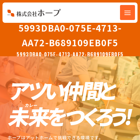
5993DBA0-075E-4713-
会社を知る
AA72-B689109EB0F5
仕事を知る
5993DBA0-075E-4713-AA72-B689109EB0F5
人を知る
環境を知る
お知らせ
ホープブログ
ホープはアットホームで挑戦できる環境です。