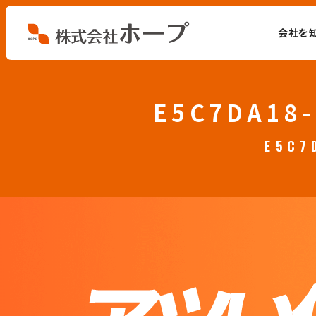
会社を
会社を知る
E5C7DA18-
仕事を知る
E5C7
人を知る
環境を知る
お知らせ
ホープブログ