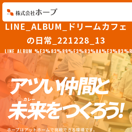
LINE_ALBUM_ドリームカフェ
会社を知る
の日常_221228_13
仕事を知る
LINE_ALBUM_%E3%83%89%E3%83%AA%E3%83%
人を知る
環境を知る
お知らせ
ホープブログ
ホープはアットホームで挑戦できる環境です。