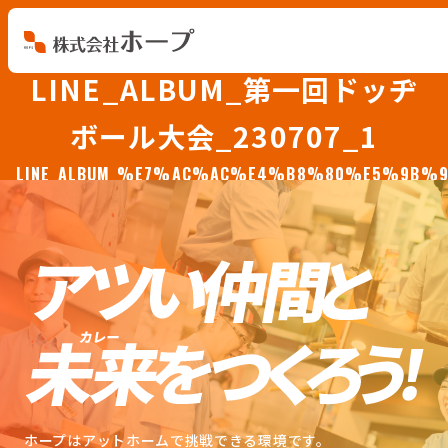
LINE_ALBUM_第一回ドッヂ
会社を知る
ボール大会_230707_1
仕事を知る
LINE_ALBUM_%E7%AC%AC%E4%B8%80%E5%9B
人を知る
環境を知る
お知らせ
ホープブログ
ホープはアットホームで挑戦できる環境です。