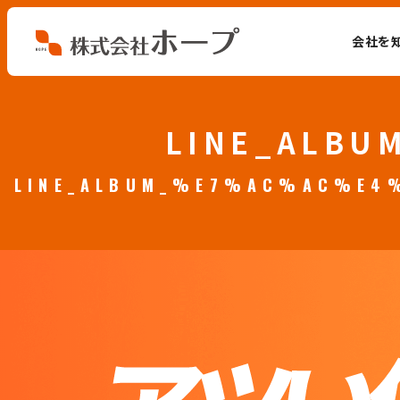
会社を
会社を知る
LINE_ALB
仕事を知る
LINE_ALBUM_%E7%AC%AC%E
人を知る
環境を知る
お知らせ
ホープブログ