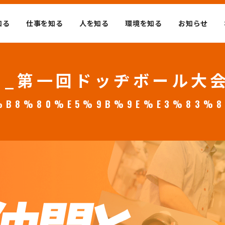
知る
仕事を知る
人を知る
環境を知る
お知らせ
UM_第一回ドッヂボール大会_
4%B8%80%E5%9B%9E%E3%83%