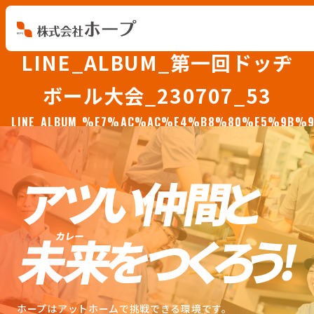
LINE_ALBUM_第一回ドッヂ
会社を知る
ボール大会_230707_53
仕事を知る
LINE_ALBUM_%E7%AC%AC%E4%B8%80%E5%9B
人を知る
環境を知る
お知らせ
ホープブログ
ホープはアットホームで挑戦できる環境です。