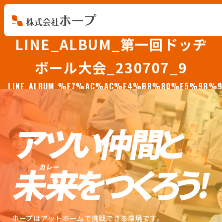
LINE_ALBUM_第一回ドッヂ
会社を知る
ボール大会_230707_9
仕事を知る
LINE_ALBUM_%E7%AC%AC%E4%B8%80%E5%9B
人を知る
環境を知る
お知らせ
ホープブログ
ホープはアットホームで挑戦できる環境です。