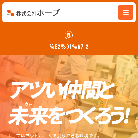
会社を知る
⑧
%E2%91%A7-2
仕事を知る
人を知る
環境を知る
お知らせ
ホープブログ
ホープはアットホームで挑戦できる環境です。