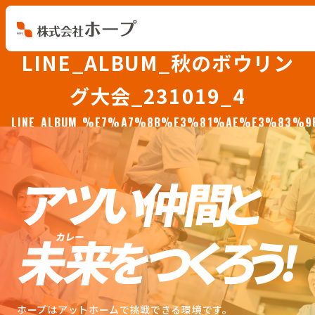
LINE_ALBUM_秋のボウリン
会社を知る
グ大会_231019_4
仕事を知る
LINE_ALBUM_%E7%A7%8B%E3%81%AE%E3%83
人を知る
環境を知る
お知らせ
ホープブログ
ホープはアットホームで挑戦できる環境です。