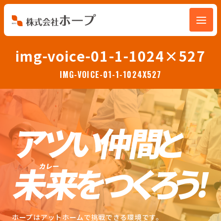
会社を知る
img-voice-01-1-1024×527
IMG-VOICE-01-1-1024X527
仕事を知る
人を知る
環境を知る
お知らせ
ホープブログ
ホープはアットホームで挑戦できる環境です。