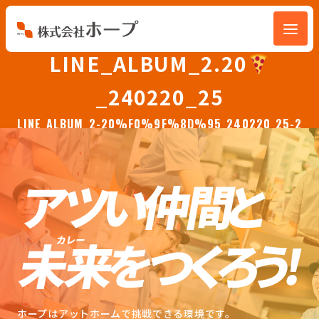
LINE_ALBUM_2.20
会社を知る
_240220_25
仕事を知る
LINE_ALBUM_2-20%F0%9F%8D%95_240220_25-2
人を知る
環境を知る
お知らせ
ホープブログ
ホープはアットホームで挑戦できる環境です。